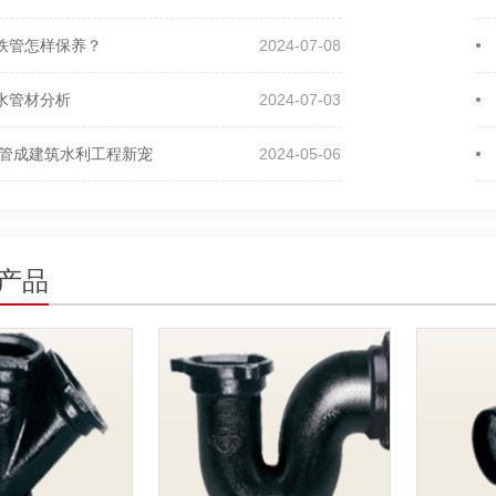
铁管怎样保养？
2024-07-08
水管材分析
2024-07-03
水管成建筑水利工程新宠
2024-05-06
产品