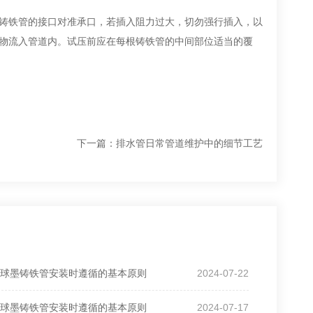
铸铁管的接口对准承口，若插入阻力过大，切勿强行插入，以
物流入管道内。试压前应在每根铸铁管的中间部位适当的覆
下一篇：排水管日常管道维护中的细节工艺
球墨铸铁管安装时遵循的基本原则
2024-07-22
球墨铸铁管安装时遵循的基本原则
2024-07-17