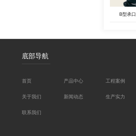
柔性铸铁管5
B型承口柔性铸铁管5
B型承
底部导航
首页
产品中心
工程案例
关于我们
新闻动态
生产实力
联系我们