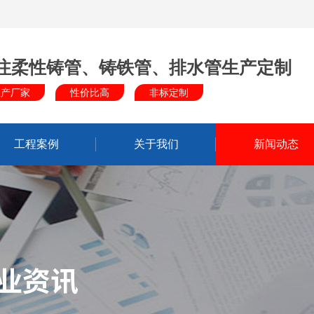
注柔性铸管、铸铁管、排水管生产定制
生产厂家
性价比高
非标定制
工程案例
关于我们
新闻动态